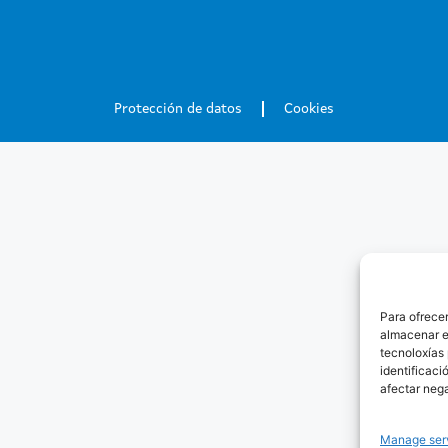
Protección de datos
Cookies
Para ofrecer
almacenar e
tecnoloxías
identificaci
afectar neg
Manage ser