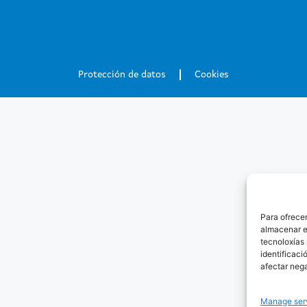
Protección de datos
Cookies
Para ofrecer
almacenar e
tecnoloxías
identificaci
afectar neg
Manage ser