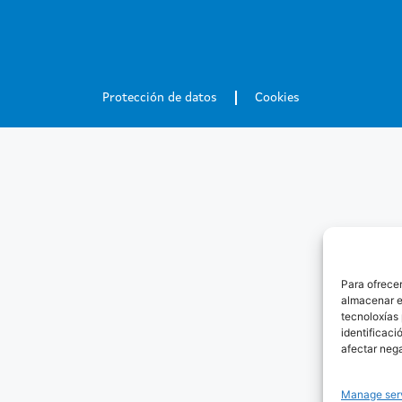
Protección de datos
Cookies
Para ofrecer
almacenar e
tecnoloxías
identificaci
afectar neg
Manage ser